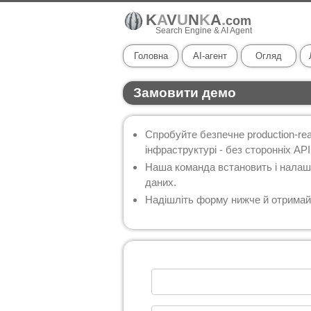
K
A
V
U
N
K
A
.
com
Search Engine & AI Agent
Головна
AI-агент
Огляд
Замовити демо
Спробуйте безпечне production-re
інфраструктурі - без сторонніх API
Наша команда встановить і налаш
даних.
Надішліть форму нижче й отримай