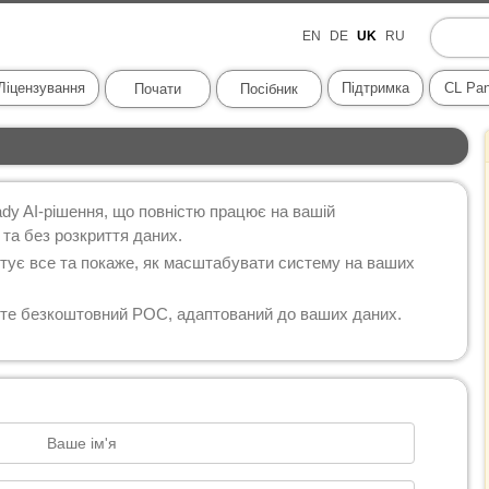
EN
DE
UK
RU
Ліцензування
Підтримка
CL Pan
Почати
Посібник
ady AI-рішення, що повністю працює на вашій
 та без розкриття даних.
тує все та покаже, як масштабувати систему на ваших
те безкоштовний POC, адаптований до ваших даних.