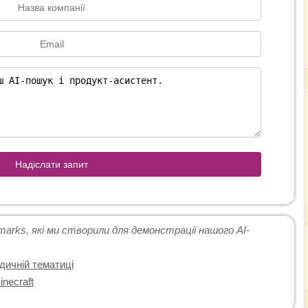
Надіслати запит
arks, які ми створили для демонстрації нашого AI-
дичній тематиці
necraft