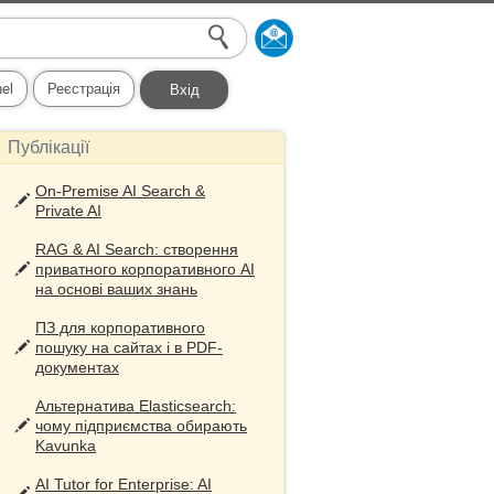
el
Реєстрація
Вхід
Публікації
On-Premise AI Search &
Private AI
RAG & AI Search: створення
приватного корпоративного AI
на основі ваших знань
ПЗ для корпоративного
пошуку на сайтах і в PDF-
документах
Альтернатива Elasticsearch:
чому підприємства обирають
Kavunka
AI Tutor for Enterprise: AI