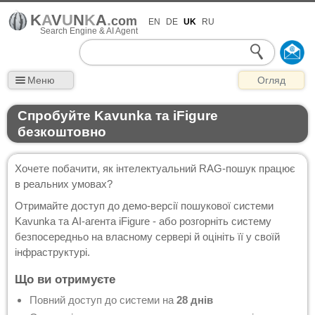
K
A
V
U
N
K
A
.
com
EN
DE
UK
RU
Search Engine & AI Agent
Меню
Огляд
Спробуйте Kavunka та iFigure
безкоштовно
Хочете побачити, як інтелектуальний RAG-пошук працює
в реальних умовах?
Отримайте доступ до демо-версії пошукової системи
Kavunka та AI-агента iFigure - або розгорніть систему
безпосередньо на власному сервері й оцініть її у своїй
інфраструктурі.
Що ви отримуєте
Повний доступ до системи на
28 днів