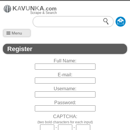
K
A
V
U
N
K
A
.
com
Scrape & Search
Menu
Register
Full Name:
E-mail:
Username:
Password:
CAPTCHA:
(two bold characters for each input)
-
-