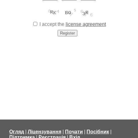
I accept the
license agreement
Огляд
|
Ліцензування
|
Почати
|
Посібник
|
Підтримка
|
Реєстрація
|
Вхід