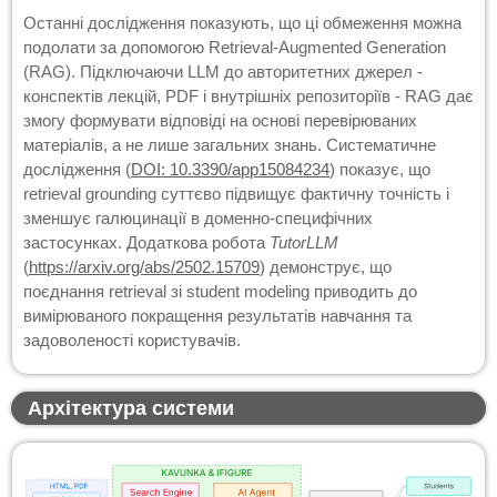
Останні дослідження показують, що ці обмеження можна
подолати за допомогою Retrieval-Augmented Generation
(RAG). Підключаючи LLM до авторитетних джерел -
конспектів лекцій, PDF і внутрішніх репозиторіїв - RAG дає
змогу формувати відповіді на основі перевірюваних
матеріалів, а не лише загальних знань. Систематичне
дослідження (
DOI: 10.3390/app15084234
) показує, що
retrieval grounding суттєво підвищує фактичну точність і
зменшує галюцинації в доменно-специфічних
застосунках. Додаткова робота
TutorLLM
(
https://arxiv.org/abs/2502.15709
) демонструє, що
поєднання retrieval зі student modeling приводить до
вимірюваного покращення результатів навчання та
задоволеності користувачів.
Архітектура системи