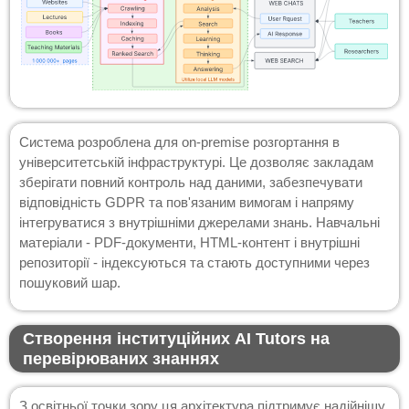
Система розроблена для on-premise розгортання в
університетській інфраструктурі. Це дозволяє закладам
зберігати повний контроль над даними, забезпечувати
відповідність GDPR та пов'язаним вимогам і напряму
інтегруватися з внутрішніми джерелами знань. Навчальні
матеріали - PDF-документи, HTML-контент і внутрішні
репозиторії - індексуються та стають доступними через
пошуковий шар.
Створення інституційних AI Tutors на
перевірюваних знаннях
З освітньої точки зору ця архітектура підтримує надійнішу