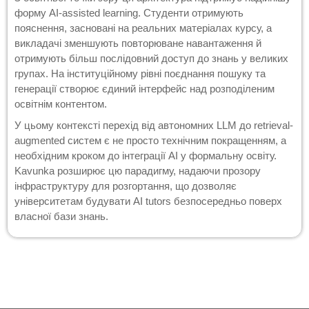
форму AI-assisted learning. Студенти отримують
пояснення, засновані на реальних матеріалах курсу, а
викладачі зменшують повторюване навантаження й
отримують більш послідовний доступ до знань у великих
групах. На інституційному рівні поєднання пошуку та
генерації створює єдиний інтерфейс над розподіленим
освітнім контентом.
У цьому контексті перехід від автономних LLM до retrieval-
augmented систем є не просто технічним покращенням, а
необхідним кроком до інтеграції AI у формальну освіту.
Kavunka розширює цю парадигму, надаючи прозору
інфраструктуру для розгортання, що дозволяє
університетам будувати AI tutors безпосередньо поверх
власної бази знань.