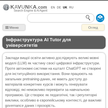
K
A
V
U
N
K
A
.
com
EN
DE
UK
RU
Search Engine & AI Agent
Меню
Огляд
Інфраструктура AI Tutor для
університетів
Заклади вищої освіти активно досліджують великі мовні
моделі (LLM) як частину своєї цифрової інфраструктури.
Проте автономні системи на кшталт ChatGPT не створені
для інституційного використання. Вони працюють на
загальних pretraining-даних, не мають доступу до
матеріалів конкретних курсів і можуть генерувати
відповіді, які неможливо перевірити за навчальною
програмою. Це створює як педагогічні, так і регуляторні
виклики, особливо в європейському контексті, де важливі
governance даних і прозорість.