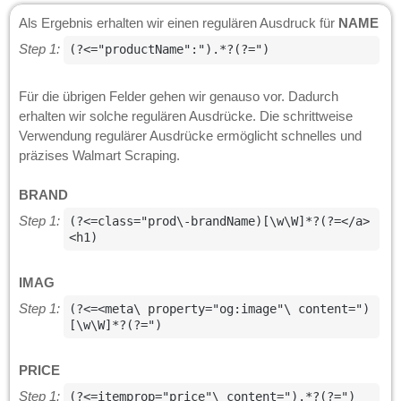
Als Ergebnis erhalten wir einen regulären Ausdruck für
NAME
Step 1:
(?<="productName":").*?(?=")
Für die übrigen Felder gehen wir genauso vor. Dadurch
erhalten wir solche regulären Ausdrücke. Die schrittweise
Verwendung regulärer Ausdrücke ermöglicht schnelles und
präzises Walmart Scraping.
BRAND
Step 1:
(?<=class="prod\-brandName)[\w\W]*?(?=</a>
<h1)
IMAG
Step 1:
(?<=<meta\ property="og:image"\ content=")
[\w\W]*?(?=")
PRICE
Step 1:
(?<=itemprop="price"\ content=").*?(?=")