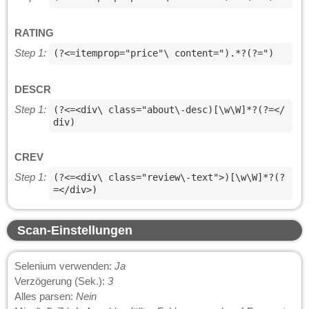
RATING
Step 1:
(?<=itemprop="price"\ content=").*?(?=")
DESCR
Step 1:
(?<=<div\ class="about\-desc)[\w\W]*?(?=</
div)
CREV
Step 1:
(?<=<div\ class="review\-text">)[\w\W]*?(?
=</div>)
Scan-Einstellungen
Selenium verwenden:
Ja
Verzögerung (Sek.):
3
Alles parsen:
Nein