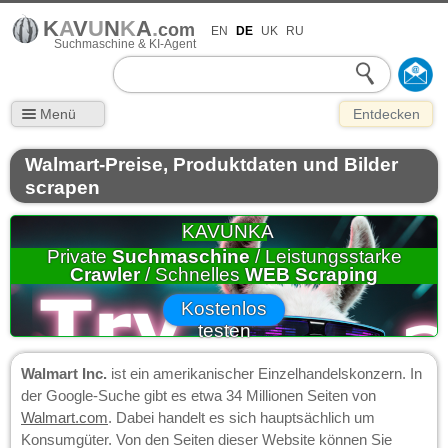
K
A
V
U
N
K
A
.
com
EN
DE
UK
RU
Suchmaschine & KI-Agent
Menü
Entdecken
Walmart-Preise, Produktdaten und Bilder
scrapen
KAVUNKA
Private
Suchmaschine
/ Leistungsstarke
Crawler
/ Schnelles
WEB Scraping
Kostenlos
testen
Walmart Inc.
ist ein amerikanischer Einzelhandelskonzern. In
der Google-Suche gibt es etwa 34 Millionen Seiten von
Walmart.com
. Dabei handelt es sich hauptsächlich um
Konsumgüter. Von den Seiten dieser Website können Sie