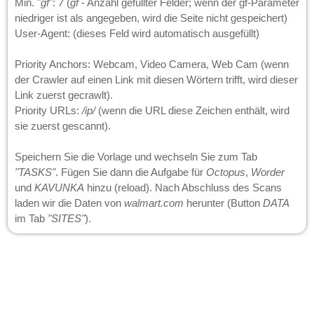
Min. "
gf
":
7
(
gf
- Anzahl gefüllter Felder; wenn der gf-Parameter
niedriger ist als angegeben, wird die Seite nicht gespeichert)
User-Agent: (dieses Feld wird automatisch ausgefüllt)
Priority Anchors: Webcam, Video Camera, Web Cam (wenn
der Crawler auf einen Link mit diesen Wörtern trifft, wird dieser
Link zuerst gecrawlt).
Priority URLs:
/ip/
(wenn die URL diese Zeichen enthält, wird
sie zuerst gescannt).
Speichern Sie die Vorlage und wechseln Sie zum Tab
"TASKS"
. Fügen Sie dann die Aufgabe für
Octopus
,
Worder
und
KAVUNKA
hinzu (reload). Nach Abschluss des Scans
laden wir die Daten von
walmart.com
herunter (Button
DATA
im Tab
"SITES"
).