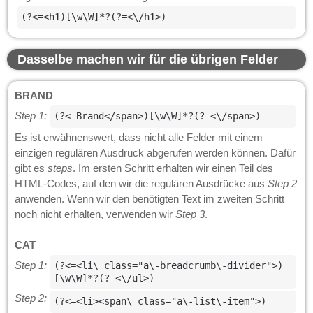
(?<=<h1)[\w\W]*?(?=<\/h1>)
Dasselbe machen wir für die übrigen Felder
BRAND
Step 1:
(?<=Brand</span>)[\w\W]*?(?=<\/span>)
Es ist erwähnenswert, dass nicht alle Felder mit einem
einzigen regulären Ausdruck abgerufen werden können. Dafür
gibt es
steps
. Im ersten Schritt erhalten wir einen Teil des
HTML-Codes, auf den wir die regulären Ausdrücke aus
Step 2
anwenden. Wenn wir den benötigten Text im zweiten Schritt
noch nicht erhalten, verwenden wir
Step 3
.
CAT
Step 1:
(?<=<li\ class="a\-breadcrumb\-divider">)
[\w\W]*?(?=<\/ul>)
Step 2:
(?<=<li><span\ class="a\-list\-item">)