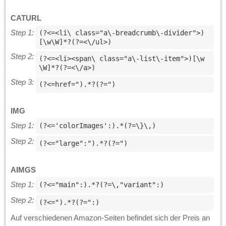
CATURL
Step 1:
(?<=<li\ class="a\-breadcrumb\-divider">)
[\w\W]*?(?=<\/ul>)
Step 2:
(?<=<li><span\ class="a\-list\-item">)[\w
\W]*?(?=<\/a>)
Step 3:
(?<=href=").*?(?=")
IMG
Step 1:
(?<='colorImages':).*(?=\}\,)
Step 2:
(?<="large":").*?(?=")
AIMGS
Step 1:
(?<="main":).*?(?=\,"variant":)
Step 2:
(?<=").*?(?=":)
Auf verschiedenen Amazon-Seiten befindet sich der Preis an