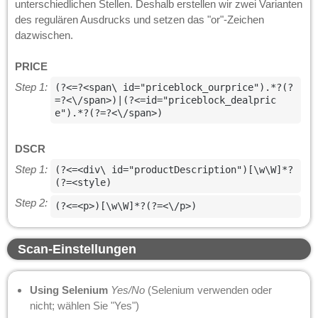
unterschiedlichen Stellen. Deshalb erstellen wir zwei Varianten
des regulären Ausdrucks und setzen das "or"-Zeichen
dazwischen.
PRICE
Step 1:
(?<=?<span\ id="priceblock_ourprice").*?(?
=?<\/span>)|(?<=id="priceblock_dealpric
e").*?(?=?<\/span>)
DSCR
Step 1:
(?<=<div\ id="productDescription")[\w\W]*?
(?=<style)
Step 2:
(?<=<p>)[\w\W]*?(?=<\/p>)
Scan-Einstellungen
Using Selenium
Yes/No
(Selenium verwenden oder
nicht; wählen Sie "Yes")