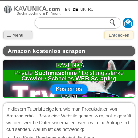
K
A
V
U
N
K
A
.
com
EN
DE
UK
RU
Suchmaschine & KI-Agent
Menü
Entdecken
Amazon kostenlos scrapen
KAVUNKA
Private
Suchmaschine
/ Leistungsstarke
Crawler
/ Schnelles
WEB Scraping
Kostenlos
testen
In diesem Tutorial zeige ich, wie man Produktdaten von
Amazon erhält. Bevor eine Website geparst wird, sollte geprüft
werden, welche Daten wir erhalten, wenn wir eine Anfrage mit
curl senden. Warum ist das notwendig:
JavaScript Rendering reduziert die Scan-