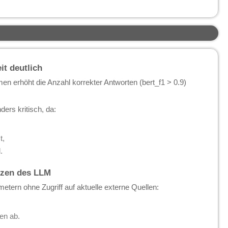
it deutlich
en erhöht die Anzahl korrekter Antworten (bert_f1 > 0.9)
ers kritisch, da:
t,
.
nzen des LLM
metern ohne Zugriff auf aktuelle externe Quellen:
en ab.